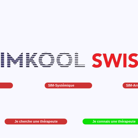
SIM-Systémique
SIM-Ar
Je cherche une thérapeute
Je connais une thérapeute