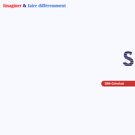
Imaginer
&
faire différemment
SIM-Général