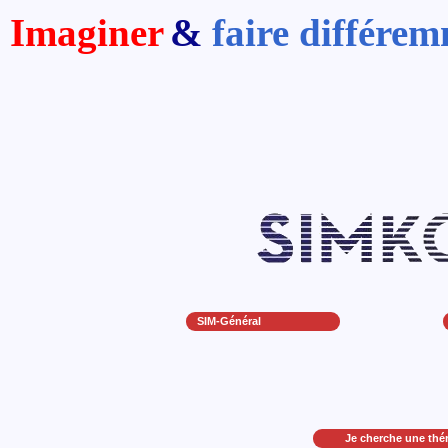
Imaginer
&
faire différe
SIM-Général
Je cherche une thé