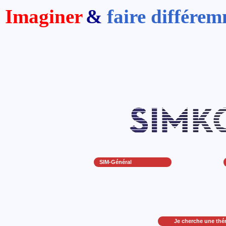
Imaginer
&
faire différe
SIM-Général
Je cherche une thé