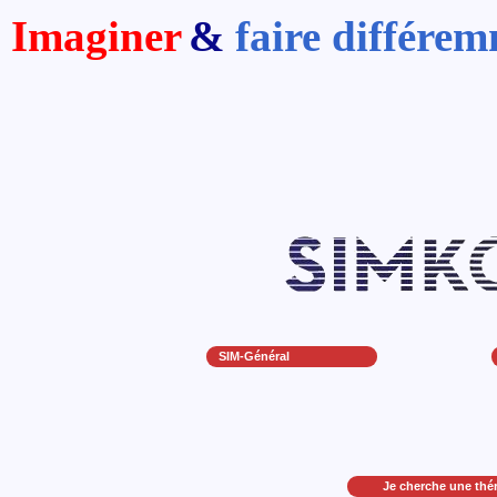
Imaginer
&
faire différe
SIM-Général
Je cherche une thé