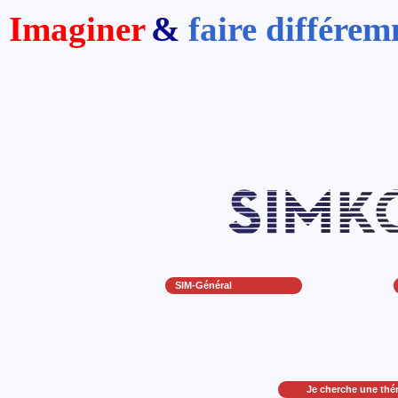
Imaginer
&
faire différe
SIM-Général
Je cherche une thé