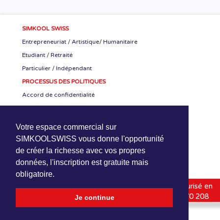
SIMKOOL SWISS
Entrepreneuriat
/
Artistique
/
Humanitaire
Etudiant
/
Retraité
Particulier
/
Indépendant
PROCESSUS DES POLITIQUES
Accord de confidentialité
Accord CEO-SKS
Accord de stage
Votre espace commercial sur
RETROUVER NOUS
SIMKOOLSWISS vous donne l'opportunité
de créer la richesse avec vos propres
données, l'inscription est gratuite mais
obligatoire.
SimKoolSwiss
1994-2020 | Hébergé-Protégé-Sécurisé en
Suisse (HPS) |
HPNetwork Sàrl
| Online : +41 800 070 208
Je continue