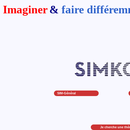
Imaginer
&
faire différe
SIM-Général
Je cherche une thé