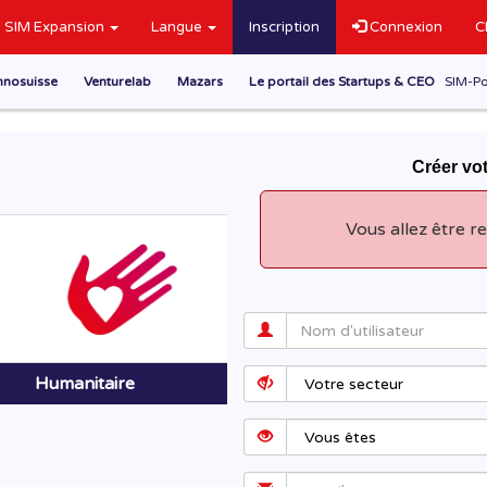
SIM Expansion
Langue
Inscription
Connexion
C
nnosuisse
Venturelab
Mazars
Le portail des Startups & CEO
SIM-Po
Créer v
Vous allez être re
Humanitaire