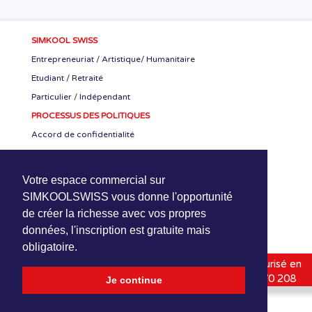
SIMKOOL SWISS
Entrepreneuriat
/
Artistique
/
Humanitaire
Etudiant
/
Retraité
Particulier
/
Indépendant
PROCESSUS DES POLITIQUES
Accord de confidentialité
Accord CEO-SKS
Accord de stage
Votre espace commercial sur
RETROUVER NOUS
SIMKOOLSWISS vous donne l'opportunité
de créer la richesse avec vos propres
données, l'inscription est gratuite mais
obligatoire.
SimKoolSwiss
1994-2020 | Hébergé-Protégé-Sécurisé en
Suisse (HPS) |
HPNetwork Sàrl
| Online : +41 800 070 208
Je continue