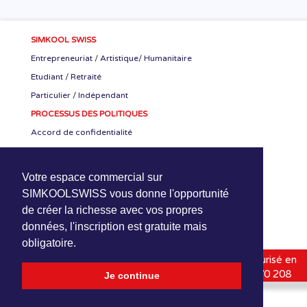
SIMKOOL SWISS
Entrepreneuriat
/
Artistique
/
Humanitaire
Etudiant
/
Retraité
Particulier
/
Indépendant
PROCESSUS DES POLITIQUES
Accord de confidentialité
Accord CEO-SKS
Accord de stage
Votre espace commercial sur
RETROUVER NOUS
SIMKOOLSWISS vous donne l'opportunité
de créer la richesse avec vos propres
données, l'inscription est gratuite mais
obligatoire.
SimKoolSwiss
1994-2020 | Hébergé-Protégé-Sécurisé en
Suisse (HPS) |
HPNetwork Sàrl
| Online : +41 800 070 208
Je continue