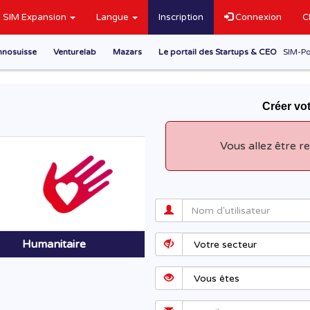
SIM Expansion
Langue
Inscription
Connexion
C
nnosuisse
Venturelab
Mazars
Le portail des Startups & CEO
SIM-Po
Créer v
Vous allez être re
Humanitaire