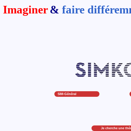
Imaginer
&
faire différe
SIM-Général
Je cherche une thé