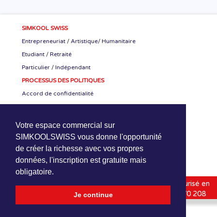
SIMKOOL SWISS
Entrepreneuriat
/
Artistique
/
Humanitaire
Etudiant
/
Retraité
Particulier
/
Indépendant
PROCESSUS DES POLITIQUES
Accord de confidentialité
Accord CEO-SKS
Accord de stage
Votre espace commercial sur
RETROUVER NOUS
SIMKOOLSWISS vous donne l'opportunité
de créer la richesse avec vos propres
données, l'inscription est gratuite mais
obligatoire.
SimKoolSwiss
1994-2020 | Hébergé-Protégé-Sécurisé en
Suisse (HPS) |
HPNetwork Sàrl
| Online : +41 800 070 208
Je continue