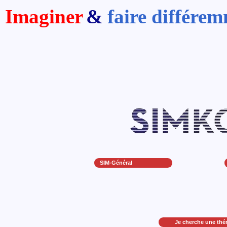
Imaginer
&
faire différe
SIM-Général
Je cherche une thé