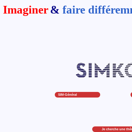
Imaginer
&
faire différe
SIM-Général
Je cherche une thé