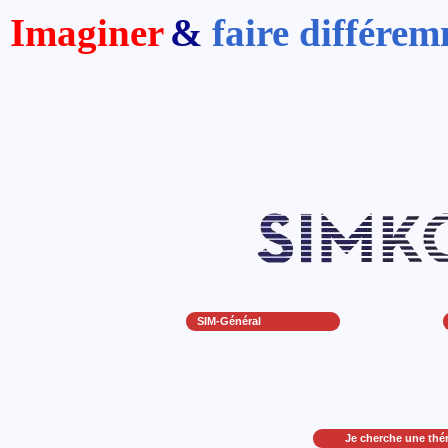
Imaginer
&
faire différe
SIM-Général
Je cherche une thé