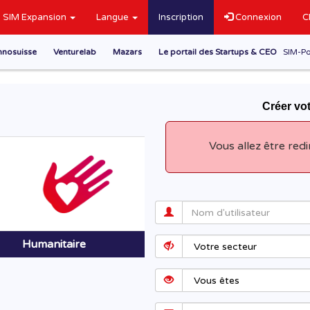
SIM Expansion
Langue
Inscription
Connexion
C
nnosuisse
Venturelab
Mazars
Le portail des Startups & CEO
SIM-Po
Créer v
Vous allez être redi
Humanitaire