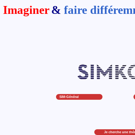
Imaginer
&
faire différe
SIM-Général
Je cherche une thé