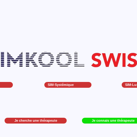
SIM-Systémique
SIM-Lu
Je cherche une thérapeute
Je connais une thérapeute