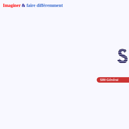
Imaginer
&
faire différemment
SIM-Général