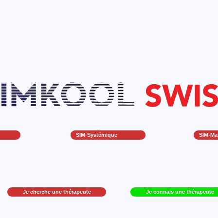
SIM-Systémique
SIM-Ma
Je cherche une thérapeute
Je connais une thérapeute