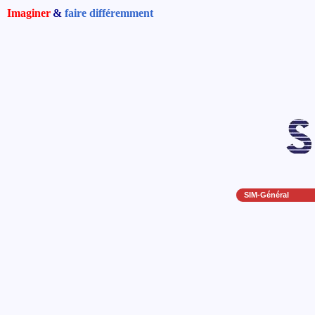
Imaginer
&
faire différemment
SIM-Général