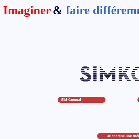
Imaginer
&
faire différe
SIM-Général
Je cherche une thé