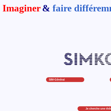
Imaginer
&
faire différe
SIM-Général
Je cherche une thé