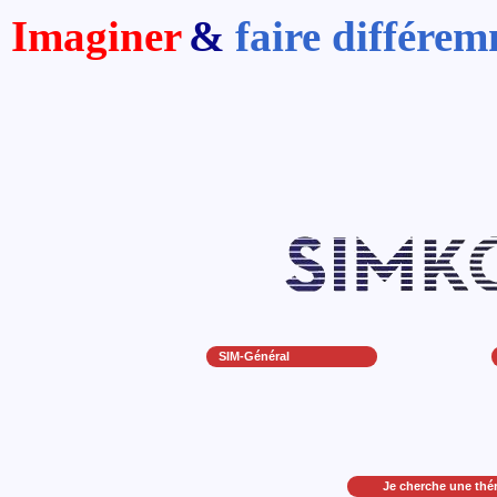
Imaginer
&
faire différe
SIM-Général
Je cherche une thé