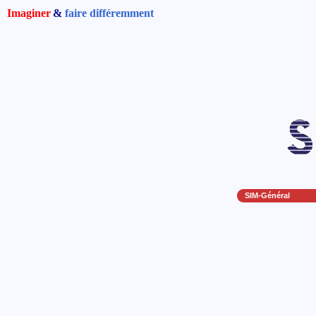
Imaginer
&
faire différemment
SIM-Général