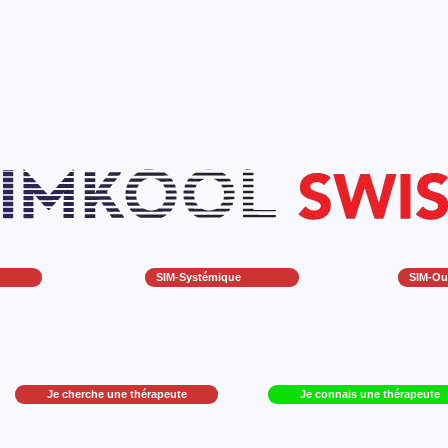
SIM-Systémique
SIM-O
Je cherche une thérapeute
Je connais une thérapeute