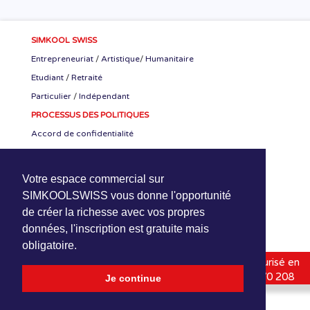
SIMKOOL SWISS
Entrepreneuriat
/
Artistique
/
Humanitaire
Etudiant
/
Retraité
Particulier
/
Indépendant
PROCESSUS DES POLITIQUES
Accord de confidentialité
Accord CEO-SKS
Accord de stage
Votre espace commercial sur
RETROUVER NOUS
SIMKOOLSWISS vous donne l'opportunité
de créer la richesse avec vos propres
données, l'inscription est gratuite mais
obligatoire.
SimKoolSwiss
1994-2020 | Hébergé-Protégé-Sécurisé en
Suisse (HPS) |
HPNetwork Sàrl
| Online : +41 800 070 208
Je continue