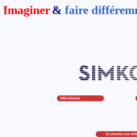
Imaginer
&
faire différe
SIM-Général
Je cherche une thé