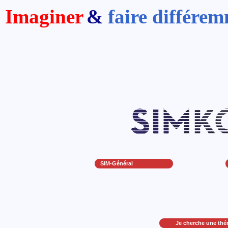
Imaginer
&
faire différe
SIM-Général
Je cherche une thé