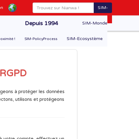
SIM-
on
BETA
Depuis 1994
SIM-Monde
SIM-Ecosystème
oximité !
SIM-PolicyProcess
 RGPD
geons à protéger les données
ectons, utilisons et protégeons
z à votre compte, effectuez un