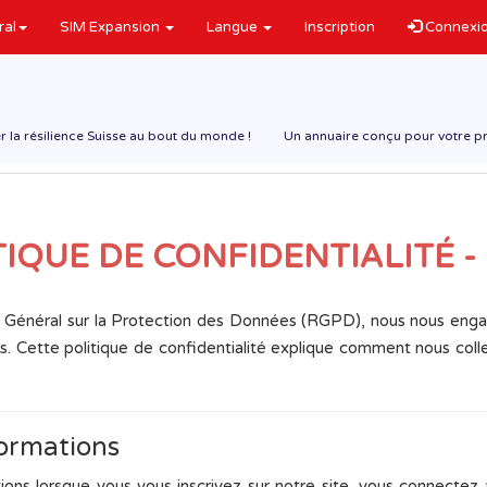
ral
SIM Expansion
Langue
Inscription
Connexi
r la résilience Suisse au bout du monde !
Un annuaire conçu pour votre pr
TIQUE DE CONFIDENTIALITÉ -
énéral sur la Protection des Données (RGPD), nous nous enga
rs. Cette politique de confidentialité explique comment nous coll
formations
ions lorsque vous vous inscrivez sur notre site, vous connecte