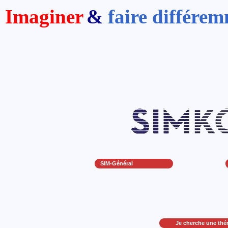
Imaginer
&
faire différe
SIM-Général
Je cherche une thé