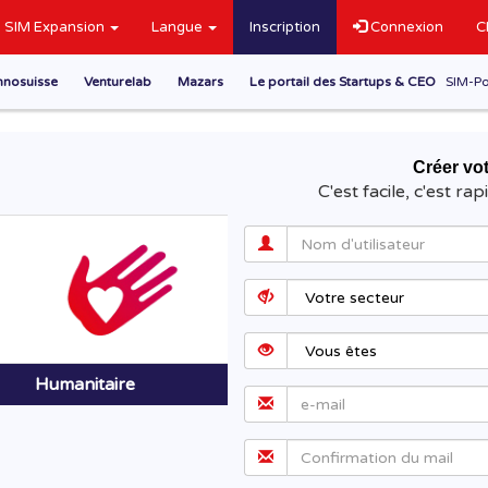
SIM Expansion
Langue
Inscription
Connexion
C
nnosuisse
Venturelab
Mazars
Le portail des Startups & CEO
SIM-Po
Créer v
C'est facile, c'est rap
Humanitaire