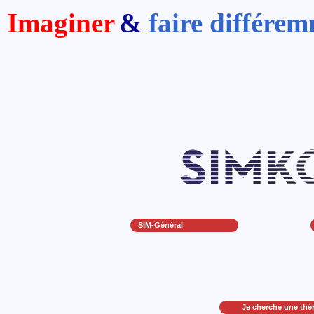
Imaginer
&
faire différe
SIM-Général
Je cherche une thé