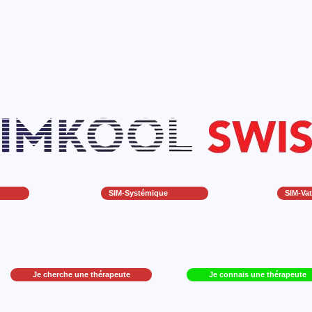
SIM-Systémique
SIM-Vat
Je cherche une thérapeute
Je connais une thérapeute