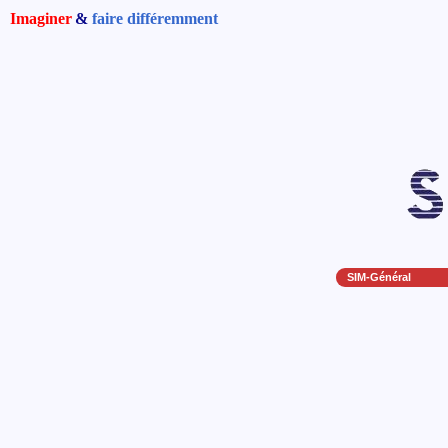
Imaginer
&
faire différemment
SIM-Général