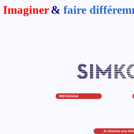
Imaginer
&
faire différe
SIM-Général
Je cherche une thé