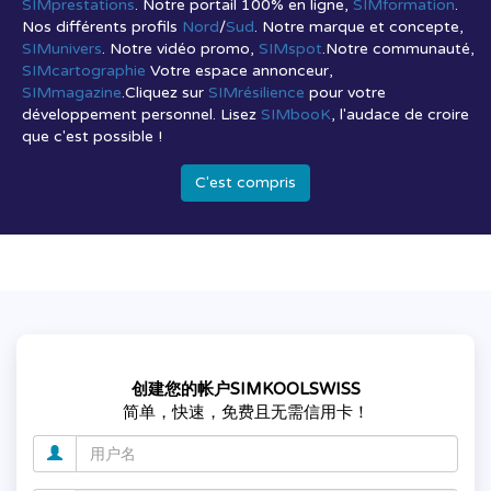
SIMprestations
. Notre portail 100% en ligne,
SIMformation
.
Nos différents profils
Nord
/
Sud
. Notre marque et concepte,
SIMunivers
. Notre vidéo promo,
SIMspot
.Notre communauté,
SIMcartographie
Votre espace annonceur,
SIMmagazine
.Cliquez sur
SIMrésilience
pour votre
développement personnel. Lisez
SIMbooK
, l'audace de croire
que c'est possible !
C'est compris
创建您的帐户SIMKOOLSWISS
简单，快速，免费且无需信用卡！