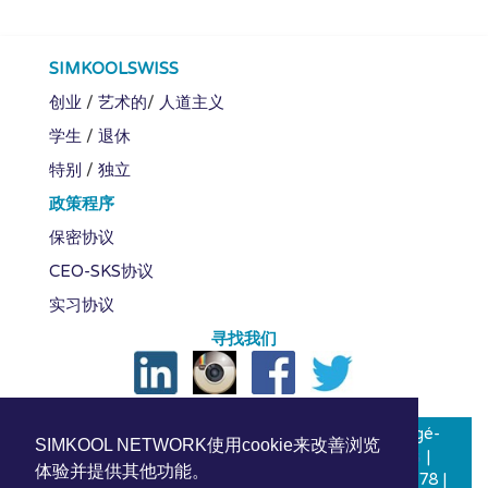
SIMKOOLSWISS
创业
/
艺术的
/
人道主义
学生
/
退休
特别
/
独立
政策程序
保密协议
CEO-SKS协议
实习协议
寻找我们
SIMKOOLSWISS
1994-2026 | Licence-Hébergé-
SIMKOOL NETWORK使用cookie来改善浏览
Protégé-Sécurisé en Suisse (LHPSS) |
SIMSwiss
|
体验并提供其他功能。
S/RDV C/o Swiss ÉcoDigiLab SA : +41 22 347 78 78 |