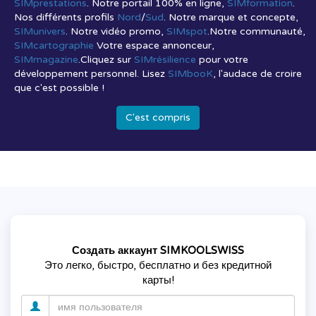
SIMprestations
. Notre portail 100% en ligne,
SIMformation
.
Nos différents profils
Nord
/
Sud
. Notre marque et concepte,
SIMunivers
. Notre vidéo promo,
SIMspot
.Notre communauté,
SIMcartographie
Votre espace annonceur,
SIMmagazine
.Cliquez sur
SIMrésilience
pour votre
développement personnel. Lisez
SIMbooK
, l'audace de croire
que c'est possible !
C'est compris
Создать аккаунт SIMKOOLSWISS
Это легко, быстро, бесплатно и без кредитной
карты!