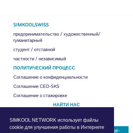
SIMKOOLSWISS
предпринимательство
/
художественный
/
гуманитарный
студент
/
отставной
частности
/
независимый
ПОЛИТИЧЕСКИЙ ПРОЦЕСС
Соглашение о конфиденциальности
Соглашение CEO-SKS
Соглашение о стажировке
НАЙТИ НАС
SIMKOOL NETWORK использует файлы
cookie для улучшения работы в Интернете
SIMKOOLSWISS
1994-2026 | Licence-Hébergé-