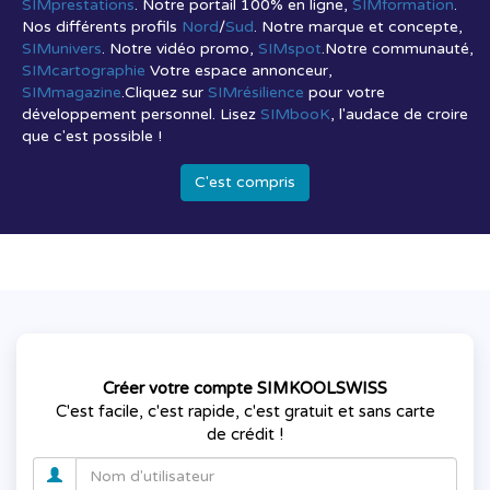
SIMprestations
. Notre portail 100% en ligne,
SIMformation
.
Nos différents profils
Nord
/
Sud
. Notre marque et concepte,
SIMunivers
. Notre vidéo promo,
SIMspot
.Notre communauté,
SIMcartographie
Votre espace annonceur,
SIMmagazine
.Cliquez sur
SIMrésilience
pour votre
développement personnel. Lisez
SIMbooK
, l'audace de croire
que c'est possible !
C'est compris
Créer votre compte SIMKOOLSWISS
C'est facile, c'est rapide, c'est gratuit et sans carte
de crédit !