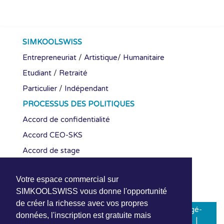
SIMKOOLSWISS
Entrepreneuriat
/
Artistique
/
Humanitaire
Etudiant
/
Retraité
Particulier
/
Indépendant
PROCESSUS DES POLITIQUES
Accord de confidentialité
Accord CEO-SKS
Accord de stage
RETROUVER NOUS
Votre espace commercial sur
SIMKOOLSWISS vous donne l'opportunité
de créer la richesse avec vos propres
SIMKOOLSWISS
1994-2026 | Licence-Hébergé-
données, l'inscription est gratuite mais
Protégé-Sécurisé en Suisse (LHPSS) |
SIMSwiss
|